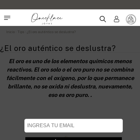
Inicio
Tips
¿El oro auténtico se deslustra?
¿El oro auténtico se deslustra?
El oro es uno de los elementos químicos menos
reactivos. El oro solo o el oro puro no se combina
fácilmente con el oxígeno, por lo que permanece
brillante, no se oxida ni deslustra, nuevamente,
eso es oro puro. .