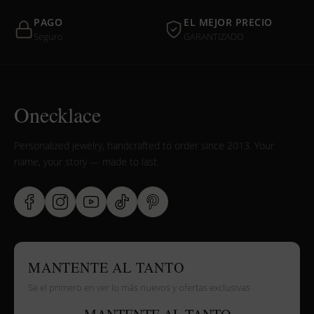
PAGO
EL MEJOR PRECIO
Seguro
GARANTIZADO
Onecklace
Personalized jewelry, handcrafted to order since 2013. Your
name, your story — made to last.
MANTENTE AL TANTO
Se el primero en ver lo más nuevos y ofertas exclusivas