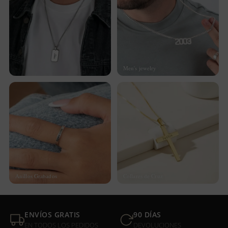
Men's jewelry
Anillos Grabados
Collares de Cruz
ENVÍOS GRATIS
90 DÍAS
EN TODOS LOS PEDIDOS
DEVOLUCIONES