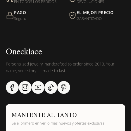
EN TODOS LOS PEDIDOS
DEVOLUCIONES
PAGO
EL MEJOR PRECIO
Seguro
GARANTIZADO
Onecklace
Personalized jewelry, handcrafted to order since 2013. Your
name, your story — made to last.
MANTENTE AL TANTO
Se el primero en ver lo más nuevos y ofertas exclusivas