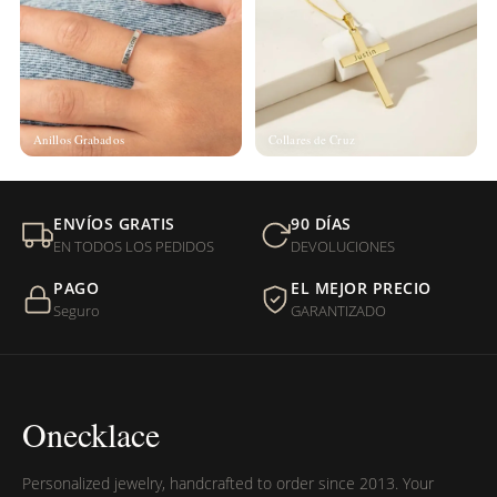
Anillos Grabados
Collares de Cruz
ENVÍOS GRATIS
90 DÍAS
EN TODOS LOS PEDIDOS
DEVOLUCIONES
PAGO
EL MEJOR PRECIO
Seguro
GARANTIZADO
Onecklace
Personalized jewelry, handcrafted to order since 2013. Your