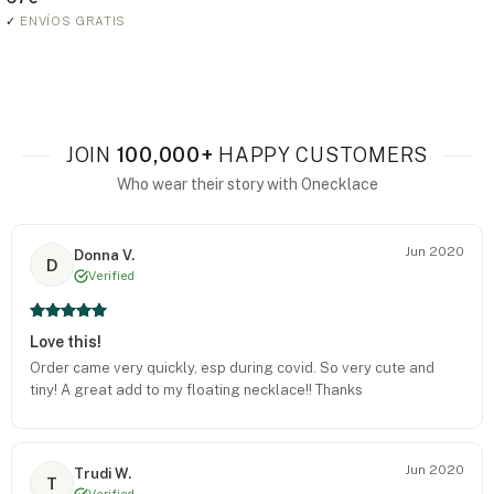
✓
ENVÍOS GRATIS
JOIN
100,000+
HAPPY CUSTOMERS
Who wear their story with Onecklace
Jun 2020
Donna V.
D
Verified
Love this!
Order came very quickly, esp during covid. So very cute and
tiny! A great add to my floating necklace!! Thanks
Jun 2020
Trudi W.
T
Verified