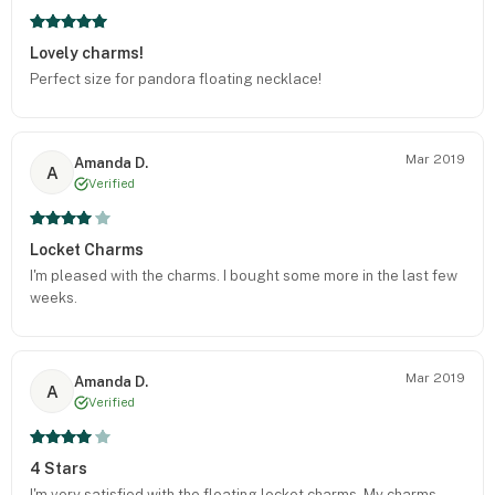
Lovely charms!
Perfect size for pandora floating necklace!
Mar 2019
Amanda D.
A
Verified
Locket Charms
I'm pleased with the charms. I bought some more in the last few
weeks.
Mar 2019
Amanda D.
A
Verified
4 Stars
I'm very satisfied with the floating locket charms. My charms