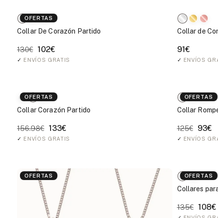
OFERTAS
Collar De Corazón Partido
Collar de Co
102€
91€
130€
✓
ENVÍOS GRATIS
✓
ENVÍOS GR
OFERTAS
OFERTAS
Collar Corazón Partido
Collar Romp
133€
93€
156.98€
125€
✓
ENVÍOS GRATIS
✓
ENVÍOS GR
OFERTAS
OFERTAS
Collares para
108€
135€
✓
ENVÍOS GR