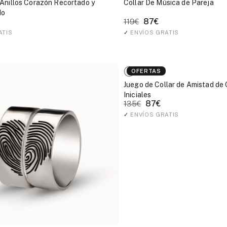
Anillos Corazón Recortado y
Collar De Música de Pareja
do
87€
119€
ATIS
✓
ENVÍOS GRATIS
OFERTAS
Juego de Collar de Amistad de
Iniciales
87€
135€
✓
ENVÍOS GRATIS