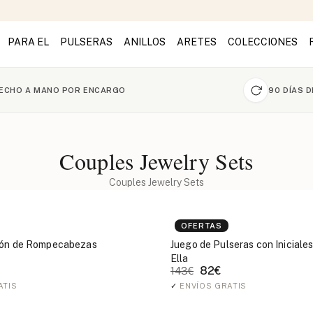
PARA EL
PULSERAS
ANILLOS
ARETES
COLECCIONES
ECHO A MANO POR ENCARGO
90 DÍAS 
Couples Jewelry Sets
Couples Jewelry Sets
OFERTAS
zón de Rompecabezas
Juego de Pulseras con Iniciales
Ella
82€
143€
ATIS
✓
ENVÍOS GRATIS