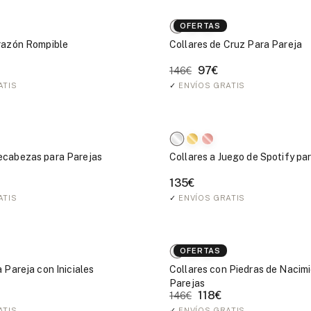
OFERTAS
razón Rompible
Collares de Cruz Para Pareja
97€
146€
ATIS
✓
ENVÍOS GRATIS
ecabezas para Parejas
Collares a Juego de Spotify pa
135€
ATIS
✓
ENVÍOS GRATIS
OFERTAS
 Pareja con Iniciales
Collares con Piedras de Nacim
Parejas
118€
146€
ATIS
✓
ENVÍOS GRATIS