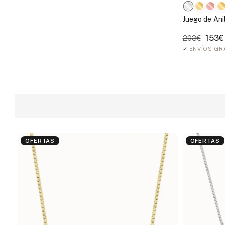
Juego de Anil
153€
203€
✓
ENVÍOS GR
OFERTAS
OFERTAS