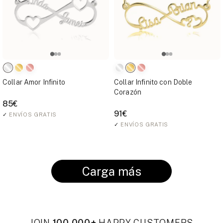
Collar Amor Infinito
Collar Infinito con Doble
Corazón
85€
91€
✓
ENVÍOS GRATIS
✓
ENVÍOS GRATIS
Carga más
JOIN
100,000+
HAPPY CUSTOMERS