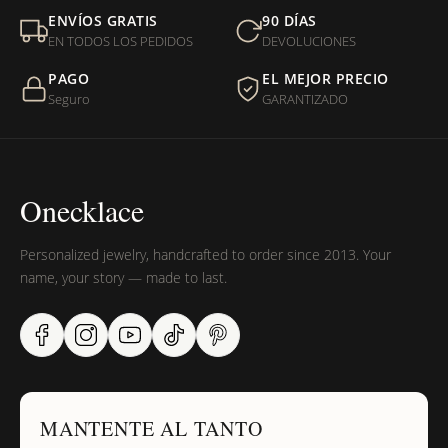
ENVÍOS GRATIS
90 DÍAS
EN TODOS LOS PEDIDOS
DEVOLUCIONES
PAGO
EL MEJOR PRECIO
Seguro
GARANTIZADO
Onecklace
Personalized jewelry, handcrafted to order since 2013. Your
name, your story — made to last.
MANTENTE AL TANTO