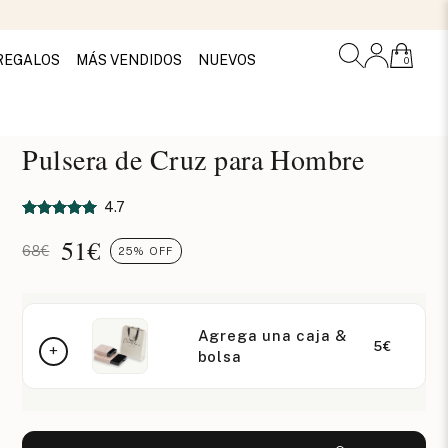
REGALOS
MÁS VENDIDOS
NUEVOS
0
Pulsera de Cruz para Hombre
4.7
51
€
68€
25% OFF
Agrega una caja &
5€
bolsa