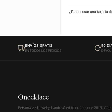
¿Puedo usar una tarjeta de
¿Venden cadenas separad
Mi orden fue devuelta por
ENVÍOS GRATIS
90 DÍ
EN TODOS LOS PEDIDOS
DEVOL
¿Sus productos son libres 
Onecklace
Personalized jewelry, handcrafted to order since 2013. Your