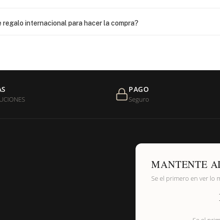
 regalo internacional para hacer la compra?
as?
 USPS, ¿qué hago para que sea entregada?
AS
PAGO
UCIONES
Seguro
de níquel?
MANTENTE A
Se el primero en ver lo 