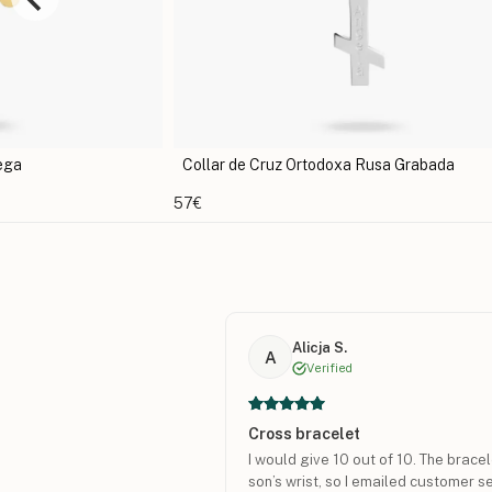
Collar de Cruz Ortodoxa Rusa Grabada
57€
Alicja S.
A
Verified
Cross bracelet
I would give 10 out of 10. The brace
son’s wrist, so I emailed customer s