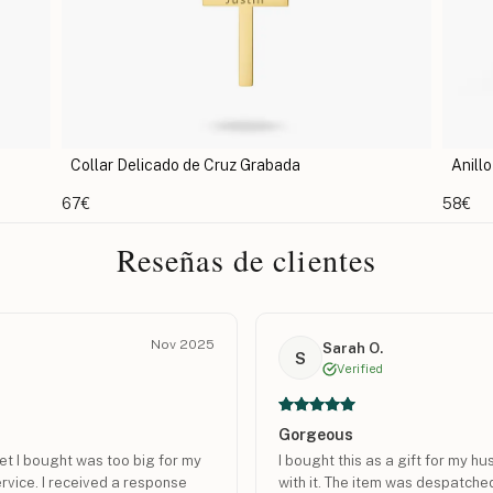
Collar Delicado de Cruz Grabada
Anillo de
67€
58€
Reseñas de clientes
Nov 2025
Sarah O.
S
Verified
Gorgeous
let I bought was too big for my
I bought this as a gift for my h
ervice. I received a response
with it. The item was despatched 