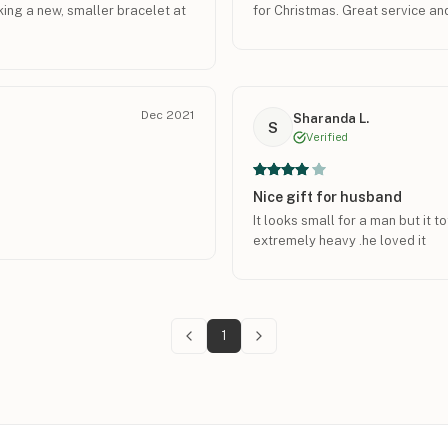
king a new, smaller bracelet at
for Christmas. Great service and
Dec 2021
Sharanda L.
S
Verified
Nice gift for husband
It looks small for a man but it tot
extremely heavy .he loved it
1