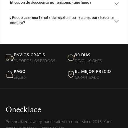
El cupón de descuento no funciona, ¿qué hago?
¿Puedo usar una tarjeta de regalo internacional para hacer la
compra?
¿Venden cadenas separadas?
Mi orden fue devuelta por USPS, ¿qué hago para que sea
ENVÍOS GRATIS
90 DÍAS
entregada?
EN TODOS LOS PEDIDOS
DEVOLUCIONES
PAGO
EL MEJOR PRECIO
¿Sus productos son libres de níquel?
Seguro
GARANTIZADO
Onecklace
Personalized jewelry, handcrafted to order since 2013. Your