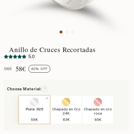
Anillo de Cruces Recortadas
5.0
58
€
96€
40% OFF
Choose Material:
?
Plata .925
Chapado en Oro
Chapado en oro
24K
rosa
58€
63€
65€