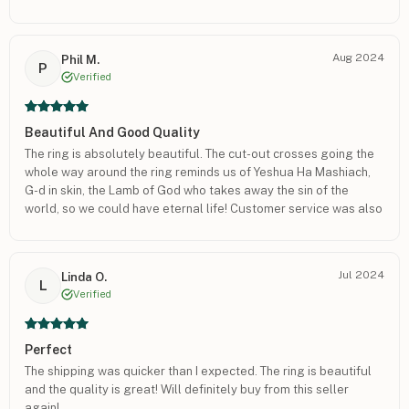
Aug 2024
Phil M.
P
Verified
Beautiful And Good Quality
The ring is absolutely beautiful. The cut-out crosses going the
whole way around the ring reminds us of Yeshua Ha Mashiach,
G-d in skin, the Lamb of God who takes away the sin of the
world, so we could have eternal life! Customer service was also
excellent which is such a breath of fresh air these last of the
last days! Praying for Israel and the peace of Jerusalem. לחיי
נצח
Jul 2024
Linda O.
L
Verified
Perfect
The shipping was quicker than I expected. The ring is beautiful
and the quality is great! Will definitely buy from this seller
again!