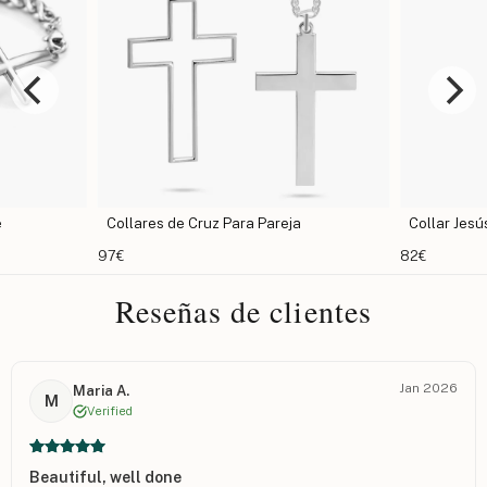
 Pareja
Collar Jesús de Cruz
Coll
82€
67€
Reseñas de clientes
Jan 2026
Maria A.
M
Verified
Beautiful, well done