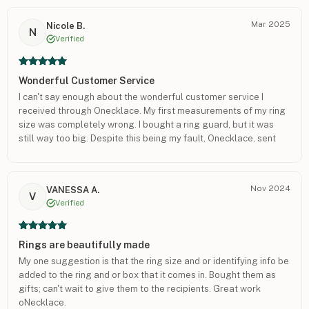
Mar 2025
Nicole B.
N
Verified
Wonderful Customer Service
I can't say enough about the wonderful customer service I
received through Onecklace. My first measurements of my ring
size was completely wrong. I bought a ring guard, but it was
still way too big. Despite this being my fault, Onecklace, sent
me a new ring in the correct size at a very affordable price. Their
responses to my email messages were quick, clear, and very
kind/understanding.
Nov 2024
VANESSA A.
V
Verified
Rings are beautifully made
My one suggestion is that the ring size and or identifying info be
added to the ring and or box that it comes in. Bought them as
gifts; can't wait to give them to the recipients. Great work
oNecklace.