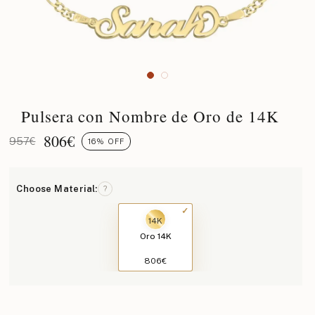
Pulsera con Nombre de Oro de 14K
806
€
957€
16% OFF
Choose Material:
?
14K
Oro 14K
806€