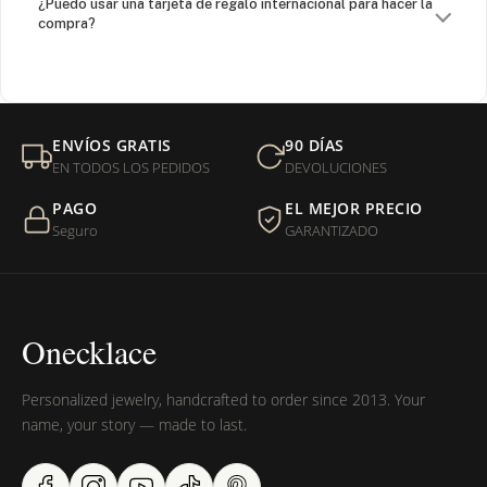
¿Puedo usar una tarjeta de regalo internacional para hacer la
compra?
¿Venden cadenas separadas?
Mi orden fue devuelta por USPS, ¿qué hago para que sea
ENVÍOS GRATIS
90 DÍAS
entregada?
EN TODOS LOS PEDIDOS
DEVOLUCIONES
PAGO
EL MEJOR PRECIO
¿Sus productos son libres de níquel?
Seguro
GARANTIZADO
Onecklace
Personalized jewelry, handcrafted to order since 2013. Your
name, your story — made to last.