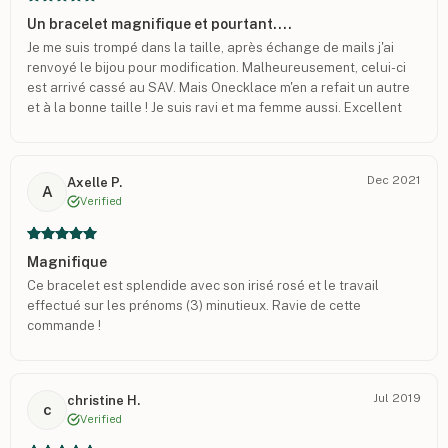
Un bracelet magnifique et pourtant....
Je me suis trompé dans la taille, après échange de mails j'ai
renvoyé le bijou pour modification. Malheureusement, celui-ci
est arrivé cassé au SAV. Mais Onecklace m'en a refait un autre
et à la bonne taille ! Je suis ravi et ma femme aussi. Excellent
site! Je recommande vivement.
Dec 2021
Axelle P.
A
Verified
Magnifique
Ce bracelet est splendide avec son irisé rosé et le travail
effectué sur les prénoms (3) minutieux. Ravie de cette
commande !
Jul 2019
christine H.
c
Verified