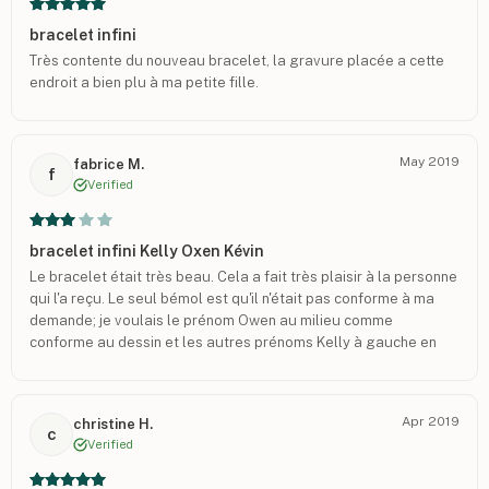
bracelet infini
Très contente du nouveau bracelet, la gravure placée a cette
endroit a bien plu à ma petite fille.
May 2019
fabrice M.
f
Verified
bracelet infini Kelly Oxen Kévin
Le bracelet était très beau. Cela a fait très plaisir à la personne
qui l'a reçu. Le seul bémol est qu'il n'était pas conforme à ma
demande; je voulais le prénom Owen au milieu comme
conforme au dessin et les autres prénoms Kelly à gauche en
haut et Kevin en bas a droite. C est dommage, comme cela il
aurait été parfait
Apr 2019
christine H.
c
Verified