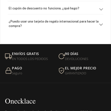
El cupón de descuento no funciona, ¿qué hago?
¿Puedo usar una tarjeta de regalo internacional para hacer la
compra?
¿Venden cadenas separadas?
Mi orden fue devuelta por USPS, ¿qué hago para que sea
ENVÍOS GRATIS
90 DÍAS
entregada?
EN TODOS LOS PEDIDOS
DEVOLUCIONES
PAGO
EL MEJOR PRECIO
¿Sus productos son libres de níquel?
Seguro
GARANTIZADO
Onecklace