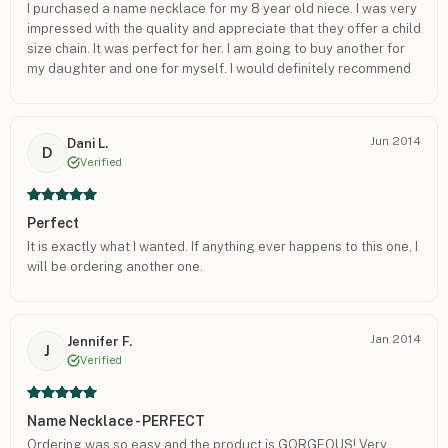
I purchased a name necklace for my 8 year old niece. I was very
impressed with the quality and appreciate that they offer a child
size chain. It was perfect for her. I am going to buy another for
my daughter and one for myself. I would definitely recommend
Onecklace.
Jun 2014
Dani L.
D
Verified
Perfect
It is exactly what I wanted. If anything ever happens to this one, I
will be ordering another one.
Jan 2014
Jennifer F.
J
Verified
Name Necklace - PERFECT
Ordering was so easy and the product is GORGEOUS! Very