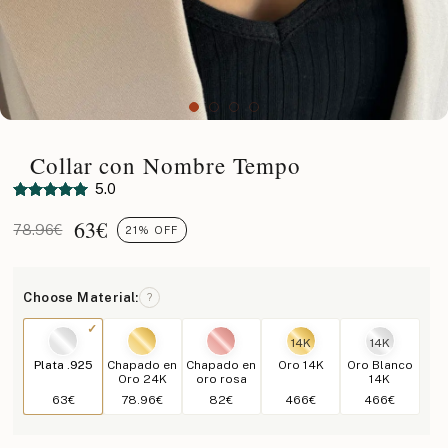
Collar con Nombre Tempo
5.0
63
€
78.96€
21% OFF
Choose Material:
?
14K
14K
Plata .925
Chapado en
Chapado en
Oro 14K
Oro Blanco
Oro 24K
oro rosa
14K
63€
78.96€
82€
466€
466€