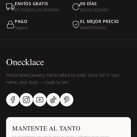
Mi orden fue devuelta por USPS, ¿qué hago para que sea
ENVÍOS GRATIS
90 DÍAS
entregada?
EN TODOS LOS PEDIDOS
DEVOLUCIONES
PAGO
EL MEJOR PRECIO
¿Sus productos son libres de níquel?
Seguro
GARANTIZADO
Onecklace
Personalized jewelry, handcrafted to order since 2013. Your
name, your story — made to last.
MANTENTE AL TANTO
Se el primero en ver lo más nuevos y ofertas exclusivas