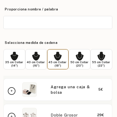
Proporciona nombre / palabra
Selecciona medida de cadena
35 cm Collar
40 cm Collar
45 cm Collar
50 cm Collar
55 cm Collar
(14")
(16")
(18")
(20")
(22")
Agrega una caja &
5€
bolsa
Doble Grosor
29€