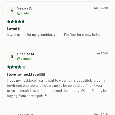
Mar 2019
Veejay D.
V
Verified
Loved it!!!
It was great for my granddaughter!! Perfect for a new baby
Jan 2019
Shenise M.
S
Verified
I love my necklace!!!!!!
I love my necklace. I can’t wait to wear it. It’s beautiful. I got my
boyfriend one too and he’s going to be so excited. Thank you
guys so much. I love the prices and the quality. Will definitely be
buying from here again!!!!!
Dec 2018