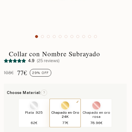
Collar con Nombre Subrayado
4.9
(25 reviews)
77
€
108€
29% OFF
Choose Material:
?
Plata .925
Chapado en Oro
Chapado en oro
24K
rosa
62€
77€
78.96€