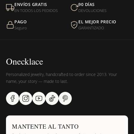
Mi orden fue devuelta por USPS, ¿qué hago para que sea
ENVÍOS GRATIS
90 DÍAS
entregada?
EN TODOS LOS PEDIDOS
DEVOLUCIONES
PAGO
EL MEJOR PRECIO
¿Sus productos son libres de níquel?
Seguro
GARANTIZADO
Onecklace
Personalized jewelry, handcrafted to order since 2013. Your
name, your story — made to last.
MANTENTE AL TANTO