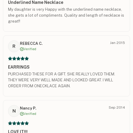
Underlined Name Necklace
My daughter is very Happy with the underlined name necklace,
she gets a lot of compliments. Quality and length of necklace is
great!!
Jan 2015
REBECCA C.
R
Verified
EARRINGS
PURCHASED THESE FOR A GIFT. SHE REALLY LOVED THEM.
THEY WERE VERY WELL MADE AND LOOKED GREAT. I WILL
ORDER FROM ONECKLACE AGAIN.
Sep 2014
Nancy P.
N
Verified
LOVE IT!!!