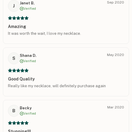
Sep 2020
Janet B.
J
Verified
Amazing
It was worth the wait, I love my necklace.
May 2020
Shana D.
S
Verified
Good Quality
Really like my necklace, will definitely purchase again
Mar 2020
Becky
B
Verified
Stunning!!!