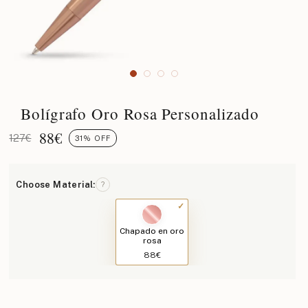
Bolígrafo Oro Rosa Personalizado
88
€
127€
31% OFF
Choose Material:
?
Chapado en oro
rosa
88€