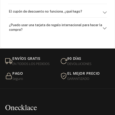
El cupón de descuento no funciona, ¿qué hago?
¿Puedo usar una tarjeta de regalo internacional para hacer la
compra?
¿Venden cadenas separadas?
Mi orden fue devuelta por USPS, ¿qué hago para que sea
ENVÍOS GRATIS
90 DÍAS
entregada?
EN TODOS LOS PEDIDOS
DEVOLUCIONES
PAGO
EL MEJOR PRECIO
¿Sus productos son libres de níquel?
Seguro
GARANTIZADO
Onecklace