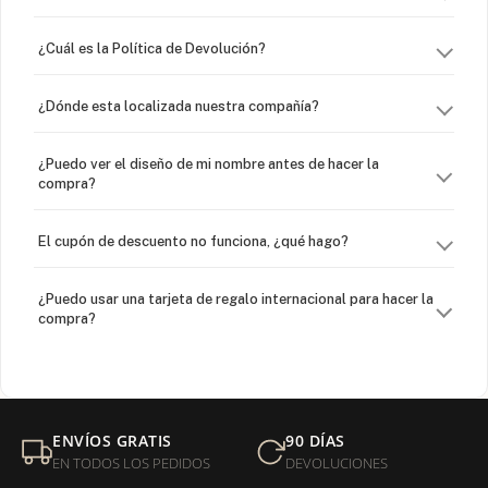
¿Cuál es la Política de Devolución?
¿Dónde esta localizada nuestra compañía?
¿Puedo ver el diseño de mi nombre antes de hacer la
compra?
El cupón de descuento no funciona, ¿qué hago?
¿Puedo usar una tarjeta de regalo internacional para hacer la
compra?
¿Venden cadenas separadas?
Mi orden fue devuelta por USPS, ¿qué hago para que sea
ENVÍOS GRATIS
90 DÍAS
entregada?
EN TODOS LOS PEDIDOS
DEVOLUCIONES