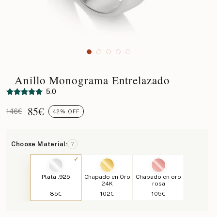
Anillo Monograma Entrelazado
5.0
85
€
146€
42% OFF
Choose Material:
?
Plata .925
Chapado en Oro
Chapado en oro
24K
rosa
85€
102€
105€