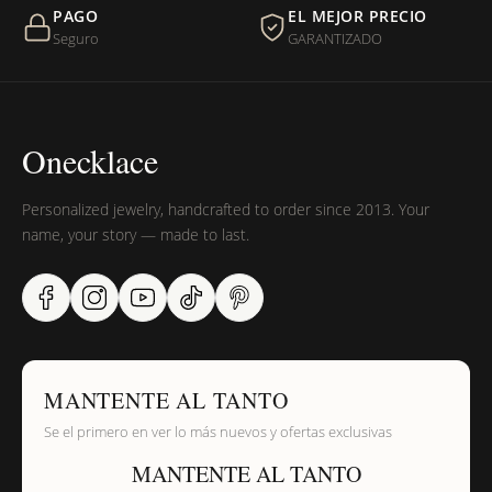
PAGO
EL MEJOR PRECIO
¿Sus productos son libres de níquel?
Seguro
GARANTIZADO
Onecklace
Personalized jewelry, handcrafted to order since 2013. Your
name, your story — made to last.
MANTENTE AL TANTO
Se el primero en ver lo más nuevos y ofertas exclusivas
MANTENTE AL TANTO