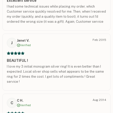
Excellent service
I had some technical issues while placing my order, which
Customer service quickly resolved for me. Then, when I received
my order (quickly, and a quality item to boot), it turns out I'd
ordered the wrong size (it was a gift). Again, Customer service
was super helpful in getting everything sorted out. Overall a
fantastic experience!
Feb 2015
Janet V.
J
Verified
BEAUTIFUL !
I love my 3 initial monogram silver ring! It is even better than I
expected. Local silver shop sells what appears to be the same
ring for 2 times the cost. I get lots of compliments ! Great
service !
Aug 2014
C H.
C
Verified