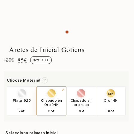
Aretes de Inicial Góticos
85
€
125€
32% OFF
Choose Material:
?
14K
Plata .925
Chapado en
Chapado en
Oro 14K
Oro 24K
oro rosa
74€
85€
88€
315€
Selecciona primera inicial