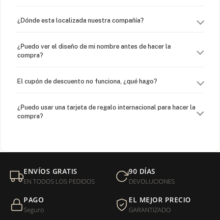
¿Dónde esta localizada nuestra compañía?
¿Puedo ver el diseño de mi nombre antes de hacer la
compra?
El cupón de descuento no funciona, ¿qué hago?
¿Puedo usar una tarjeta de regalo internacional para hacer la
compra?
¿Venden cadenas separadas?
Mi orden fue devuelta por USPS, ¿qué hago para que sea
ENVÍOS GRATIS
90 DÍAS
entregada?
EN TODOS LOS PEDIDOS
DEVOLUCIONES
PAGO
EL MEJOR PRECIO
¿Sus productos son libres de níquel?
Seguro
GARANTIZADO