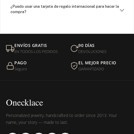
¿Puedo usar una tarjeta de regalo internacional para hacer la
compra?
¿Venden cadenas separadas?
Mi orden fue devuelta por USPS, ¿qué hago para que sea
ENVÍOS GRATIS
90 DÍAS
entregada?
EN TODOS LOS PEDIDOS
DEVOLUCIONES
PAGO
EL MEJOR PRECIO
¿Sus productos son libres de níquel?
Seguro
GARANTIZADO
Onecklace
Personalized jewelry, handcrafted to order since 2013. Your
name, your story — made to last.