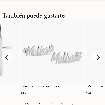
También puede gustarte
Aretes Curvos con Nombre
Arete Indivi
68€
34€
Reseñas de clientes