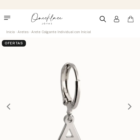
Inicio
Aretes
Arete Colgante Individual con Inicial
OFERTAS