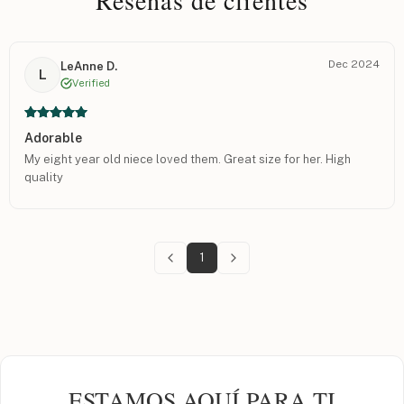
Dec 2024
LeAnne D.
L
Verified
Adorable
My eight year old niece loved them. Great size for her. High
quality
1
ESTAMOS AQUÍ PARA TI