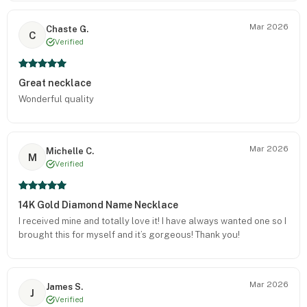
Mar 2026
Chaste G.
C
Verified
Great necklace
Wonderful quality
Mar 2026
Michelle C.
M
Verified
14K Gold Diamond Name Necklace
I received mine and totally love it! I have always wanted one so I
brought this for myself and it’s gorgeous! Thank you!
Mar 2026
James S.
J
Verified