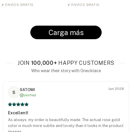
✓
ENVÍOS GRATIS
✓
ENVÍOS GRATIS
Carga más
JOIN
100,000+
HAPPY CUSTOMERS
Who wear their story with Onecklace
Jun 2026
SATOMI
S
Verified
Excellent!
As always, my order is beautifully made. The actual rose gold
color is much more subtle and lovely than it looks in the product
images.