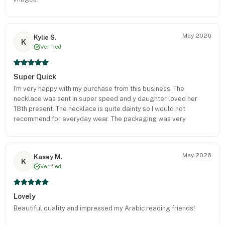
May 2026
Kylie S.
K
Verified
Super Quick
I'm very happy with my purchase from this business. The
necklace was sent in super speed and y daughter loved her
18th present. The necklace is quite dainty so I would not
recommend for everyday wear. The packaging was very
thoughtful with all the gift bags for present wrapping including.
I will order from this website again. A trusty seller.
May 2026
Kasey M.
K
Verified
Lovely
Beautiful quality and impressed my Arabic reading friends!