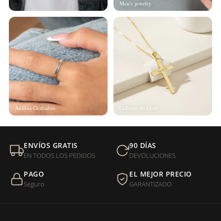
Men's jewelry
Anillos Grabados
Collares de Cruz
ENVÍOS GRATIS
90 DÍAS
EN TODOS LOS PEDIDOS
DEVOLUCIONES
PAGO
EL MEJOR PRECIO
Seguro
GARANTIZADO