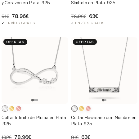
y Corazón en Plata .925
Símbolo en Plata .925
78.96€
63€
91€
78.96€
✓
ENVÍOS GRATIS
✓
ENVÍOS GRATIS
OFERTAS
OFERTAS
Collar Infinito de Pluma en Plata
Collar Hawaiano con Nombre en
.925
Plata .925
78.96€
63€
102€
91€