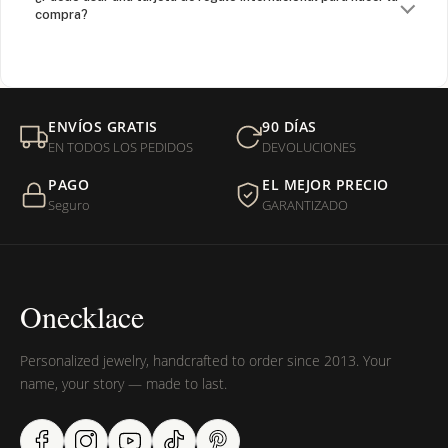
compra?
¿Venden cadenas separadas?
Mi orden fue devuelta por USPS, ¿qué hago para que sea
ENVÍOS GRATIS
90 DÍAS
entregada?
EN TODOS LOS PEDIDOS
DEVOLUCIONES
PAGO
EL MEJOR PRECIO
¿Sus productos son libres de níquel?
Seguro
GARANTIZADO
Onecklace
Personalized jewelry, handcrafted to order since 2013. Your
name, your story — made to last.