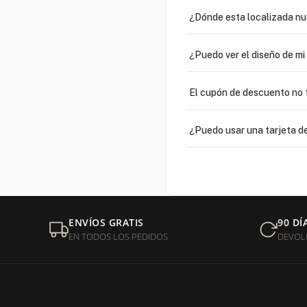
¿Dónde esta localizada n
¿Puedo ver el diseño de m
El cupón de descuento no 
¿Puedo usar una tarjeta de
¿Venden cadenas separad
Mi orden fue devuelta por
ENVÍOS GRATIS
90 DÍ
EN TODOS LOS PEDIDOS
DEVOL
¿Sus productos son libres 