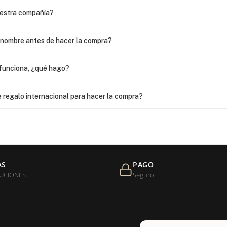
uestra compañía?
i nombre antes de hacer la compra?
funciona, ¿qué hago?
 regalo internacional para hacer la compra?
as?
 USPS, ¿qué hago para que sea entregada?
AS
PAGO
UCIONES
Seguro
de níquel?