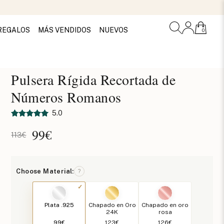
REGALOS
MÁS VENDIDOS
NUEVOS
0
Pulsera Rígida Recortada de
Números Romanos
5.0
99
€
113€
Choose Material:
?
Plata .925
Chapado en Oro
Chapado en oro
24K
rosa
99€
123€
126€