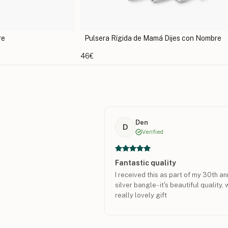
ijes con Nombre
Pulsera de Cuero Trenzado con Anillos
51€
Den
D
Verified
Fantastic quality
I received this as part of my 30th an
silver bangle - it's beautiful quality
really lovely gift