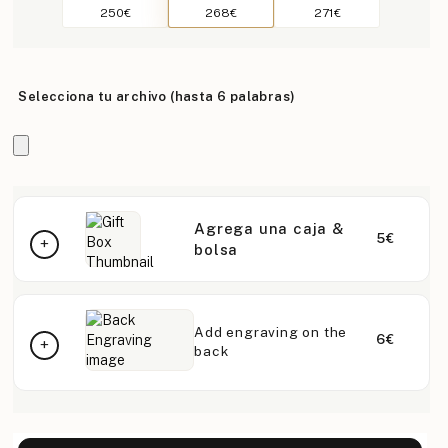
250€
268€
271€
Selecciona tu archivo (hasta 6 palabras)
Agrega una caja &
5€
bolsa
Add engraving on the
6€
back