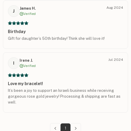
Aug 2024
James H.
J
Verified
Birthday
Gift for daughter’s 50th birthday! Think she will love it!
Jul 2024
Irene J.
I
Verified
Love my bracelet!
It’s been a joy to support an Israeli business while receiving
gorgeous rose gold jewelry! Processing & shipping are fast as
well.
1