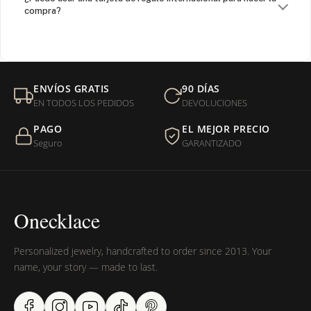
compra?
¿Venden cadenas separadas?
Mi orden fue devuelta por USPS, ¿qué hago para que sea
ENVÍOS GRATIS
90 DÍAS
entregada?
EN TODOS LOS PEDIDOS
DEVOLUCIONES
PAGO
EL MEJOR PRECIO
¿Sus productos son libres de níquel?
Seguro
GARANTIZADO
Onecklace
Personalized jewelry, handcrafted to order since 2013. Your
name, your story — made to last.