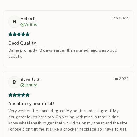
Feb 2025
Helen B.
H
Verified
Good Quality
Came promptly (3 days earlier than stated) and was good
quality.
Jun 2020
Beverly G.
B
Verified
Absolutely beautiful!
Very well crafted and elegant! My set turned out great! My
daughter loves hers too! Only thing with mine is that I didn’t
know what length to get that would be on my chest and the size
I chose didn’t fit me, it’s like a chocker necklace so I have to get
another one that fits me properly!! But great product!! Thank