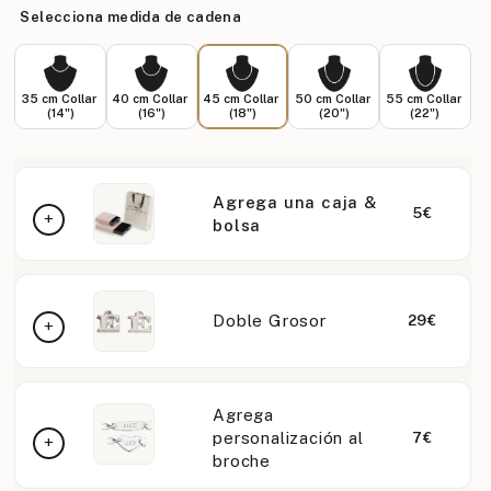
Selecciona medida de cadena
35 cm Collar
40 cm Collar
45 cm Collar
50 cm Collar
55 cm Collar
(14")
(16")
(18")
(20")
(22")
Agrega una caja &
5€
bolsa
Doble Grosor
29€
Agrega
personalización al
7€
broche