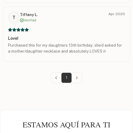
you!! Bev & Zoey
Apr 2020
Tiffany L.
T
Verified
Love!
Purchased this for my daughters 13th birthday; she’d asked for
a mother/daughter necklace and absolutely LOVES it
1
ESTAMOS AQUÍ PARA TI