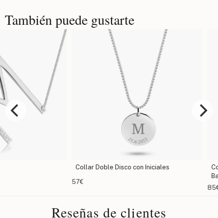
También puede gustarte
Collar Doble Disco con Iniciales
Collar de 
Barra y Co
57€
85€
Reseñas de clientes