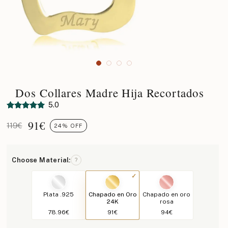
Dos Collares Madre Hija Recortados
5.0
91
€
119€
24% OFF
Choose Material:
?
Plata .925
Chapado en Oro
Chapado en oro
24K
rosa
78.96€
91€
94€