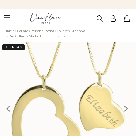
Inicio
Collares Personalizados
Collares Grabados
Dos Collares Madre Hija Recortados
OFERTAS