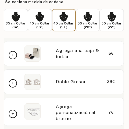
Selecciona medida de cadena
35 cm Collar
40 cm Collar
45 cm Collar
50 cm Collar
55 cm Collar
(14")
(16")
(18")
(20")
(22")
Agrega una caja &
5€
bolsa
Doble Grosor
29€
Agrega
personalización al
7€
broche