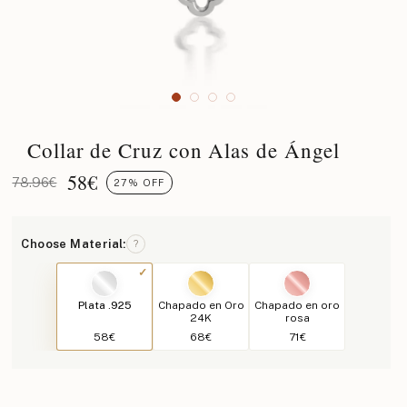
Collar de Cruz con Alas de Ángel
58
€
78.96€
27% OFF
Choose Material:
?
Plata .925
Chapado en Oro
Chapado en oro
24K
rosa
58€
68€
71€