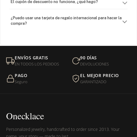
El cupón de descuento no funciona, ¿qué hago?
¿Puedo usar una tarjeta de regalo internacional para hacer la
compra?
¿Venden cadenas separadas?
Mi orden fue devuelta por USPS, ¿qué hago para que sea
ENVÍOS GRATIS
90 DÍAS
entregada?
EN TODOS LOS PEDIDOS
DEVOLUCIONES
PAGO
EL MEJOR PRECIO
¿Sus productos son libres de níquel?
Seguro
GARANTIZADO
Onecklace
Personalized jewelry, handcrafted to order since 2013. Your
name, your story — made to last.