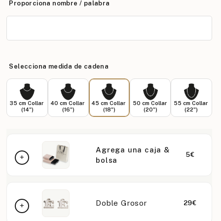
Proporciona nombre / palabra
Selecciona medida de cadena
35 cm Collar
40 cm Collar
45 cm Collar
50 cm Collar
55 cm Collar
(14")
(16")
(18")
(20")
(22")
Agrega una caja &
5€
bolsa
Doble Grosor
29€