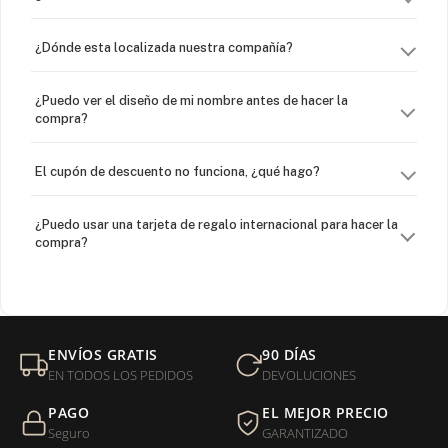
¿Dónde esta localizada nuestra compañía?
¿Puedo ver el diseño de mi nombre antes de hacer la
compra?
El cupón de descuento no funciona, ¿qué hago?
¿Puedo usar una tarjeta de regalo internacional para hacer la
compra?
¿Venden cadenas separadas?
Mi orden fue devuelta por USPS, ¿qué hago para que sea
ENVÍOS GRATIS
90 DÍAS
entregada?
EN TODOS LOS PEDIDOS
DEVOLUCIONES
PAGO
EL MEJOR PRECIO
¿Sus productos son libres de níquel?
Seguro
GARANTIZADO