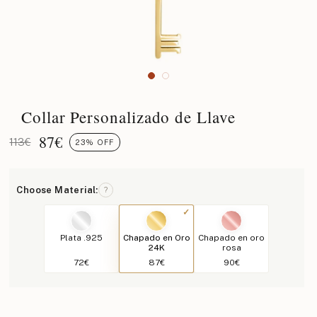
Collar Personalizado de Llave
87
€
113€
23% OFF
Choose Material:
?
Plata .925
Chapado en Oro
Chapado en oro
24K
rosa
72€
87€
90€