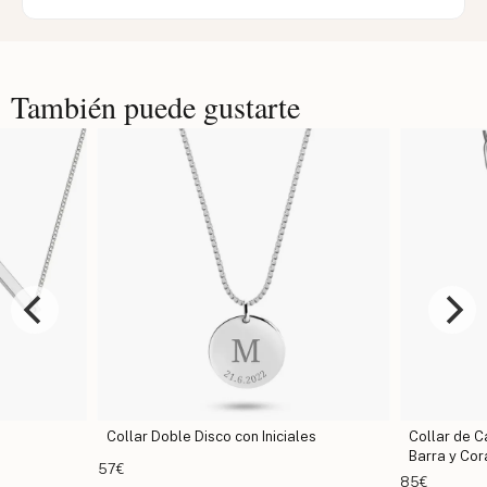
También puede gustarte
Collar Doble Disco con Iniciales
Collar de 
Barra y Co
57€
85€