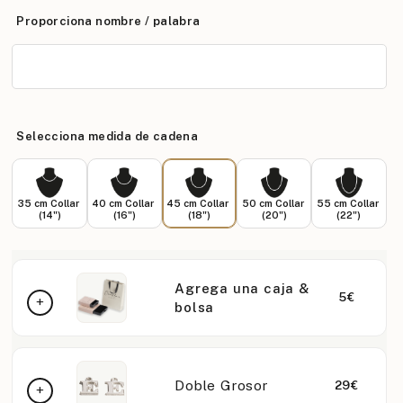
Proporciona nombre / palabra
Selecciona medida de cadena
35 cm Collar
40 cm Collar
45 cm Collar
50 cm Collar
55 cm Collar
(14")
(16")
(18")
(20")
(22")
Agrega una caja &
5€
bolsa
Doble Grosor
29€