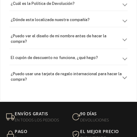
¿Cuál es la Política de Devolución?
¿Dónde esta localizada nuestra compañía?
¿Puedo ver el diseño de mi nombre antes de hacer la
compra?
El cupón de descuento no funciona, ¿qué hago?
¿Puedo usar una tarjeta de regalo internacional para hacer la
compra?
¿Venden cadenas separadas?
Mi orden fue devuelta por USPS, ¿qué hago para que sea
ENVÍOS GRATIS
90 DÍAS
entregada?
EN TODOS LOS PEDIDOS
DEVOLUCIONES
PAGO
EL MEJOR PRECIO
¿Sus productos son libres de níquel?