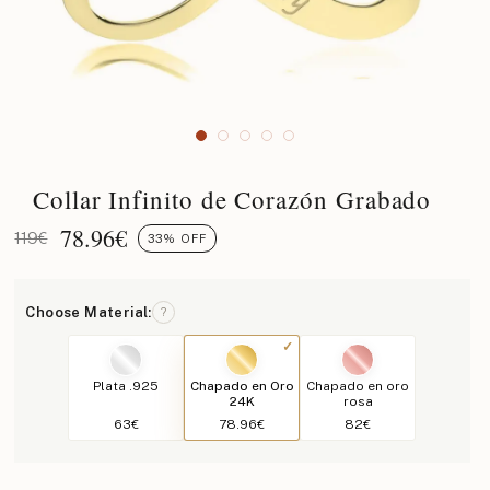
Collar Infinito de Corazón Grabado
78.96
€
119€
33% OFF
Choose Material:
?
Plata .925
Chapado en Oro
Chapado en oro
24K
rosa
63€
78.96€
82€