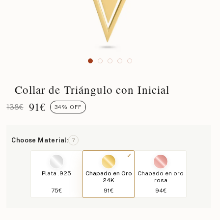
Collar de Triángulo con Inicial
91
€
138€
34% OFF
Choose Material:
?
Plata .925
Chapado en Oro
Chapado en oro
24K
rosa
75€
91€
94€