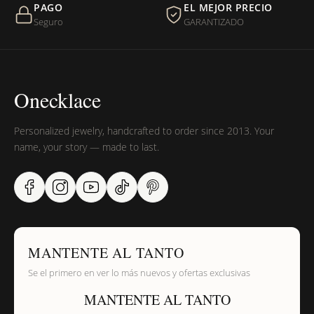
PAGO
EL MEJOR PRECIO
¿Sus productos son libres de níquel?
Seguro
GARANTIZADO
Onecklace
Personalized jewelry, handcrafted to order since 2013. Your
name, your story — made to last.
MANTENTE AL TANTO
Se el primero en ver lo más nuevos y ofertas exclusivas
MANTENTE AL TANTO