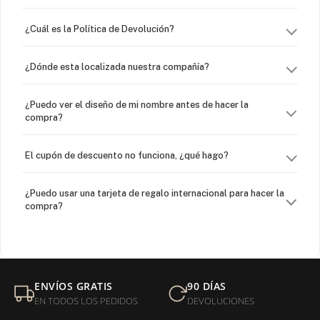
¿Cuál es la Política de Devolución?
¿Dónde esta localizada nuestra compañía?
¿Puedo ver el diseño de mi nombre antes de hacer la
compra?
El cupón de descuento no funciona, ¿qué hago?
¿Puedo usar una tarjeta de regalo internacional para hacer la
compra?
¿Venden cadenas separadas?
Mi orden fue devuelta por USPS, ¿qué hago para que sea
ENVÍOS GRATIS
90 DÍAS
entregada?
EN TODOS LOS PEDIDOS
DEVOLUCIONES