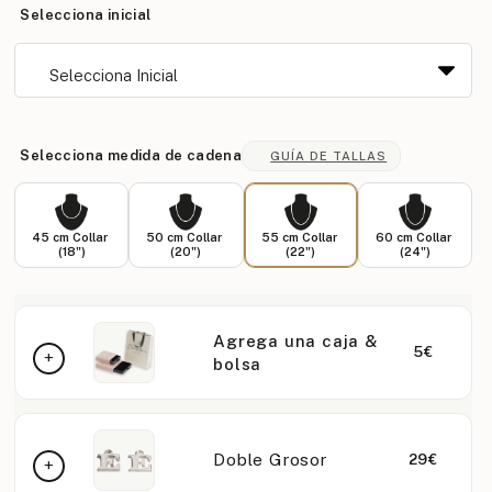
Selecciona inicial
Selecciona medida de cadena
GUÍA DE TALLAS
45 cm Collar
50 cm Collar
55 cm Collar
60 cm Collar
(18")
(20")
(22")
(24")
Agrega una caja &
5€
bolsa
Doble Grosor
29€