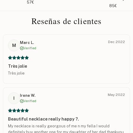
57€
85€
Reseñas de clientes
Dec 2022
Marc L.
M
Verified
Très jolie
Très jolie
May 2022
Irene W.
I
Verified
Beautiful necklace really happy ?.
My necklace is really georgous of me n my fella I would
definitely buy another one for my daughter of her dad thankyou.