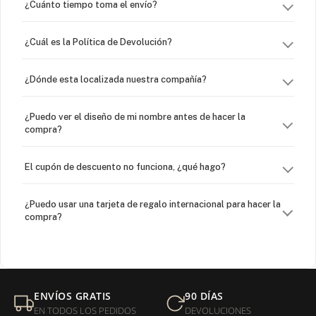
¿Cuánto tiempo toma el envío?
¿Cuál es la Política de Devolución?
¿Dónde esta localizada nuestra compañía?
¿Puedo ver el diseño de mi nombre antes de hacer la
compra?
El cupón de descuento no funciona, ¿qué hago?
¿Puedo usar una tarjeta de regalo internacional para hacer la
compra?
¿Venden cadenas separadas?
Mi orden fue devuelta por USPS, ¿qué hago para que sea
ENVÍOS GRATIS
90 DÍAS
entregada?
EN TODOS LOS PEDIDOS
DEVOLUCIONES