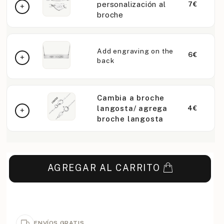
personalización al
7€
broche
Add engraving on the
6€
back
Cambia a broche
langosta/ agrega
4€
broche langosta
AGREGAR AL CARRITO
ENVÍOS GRATIS