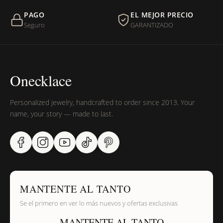
PAGO
EL MEJOR PRECIO
¿Sus productos son libres de níquel?
Seguro
GARANTIZADO
Onecklace
Personalized jewelry, handcrafted to order since 2013. Your
name, your story — made to last.
MANTENTE AL TANTO
Se el primero en ver lo más nuevos y ofertas exclusivas
MANTENTE AL TANTO