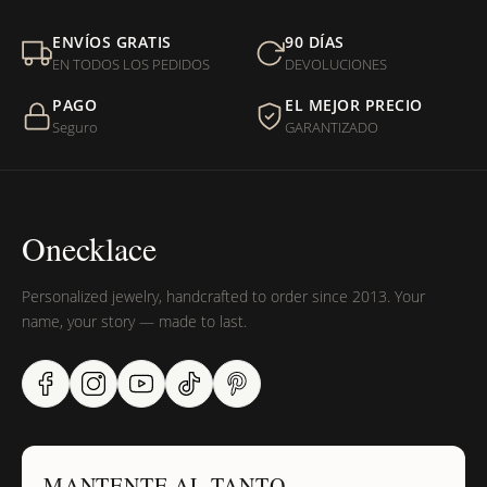
Mi orden fue devuelta por USPS, ¿qué hago para que sea
ENVÍOS GRATIS
90 DÍAS
entregada?
EN TODOS LOS PEDIDOS
DEVOLUCIONES
PAGO
EL MEJOR PRECIO
¿Sus productos son libres de níquel?
Seguro
GARANTIZADO
Onecklace
Personalized jewelry, handcrafted to order since 2013. Your
name, your story — made to last.
MANTENTE AL TANTO