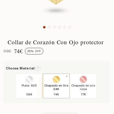
Collar de Corazón Con Ojo protector
74
€
113€
35% OFF
Choose Material:
?
Plata .925
Chapado en Oro
Chapado en oro
24K
rosa
58€
74€
77€