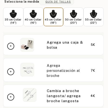
Selecciona la medida
GUÍA DE TALLAS
35 cm Collar
40 cm Collar
45 cm Collar
50 cm Collar
55 cm Collar
(14")
(16")
(18")
(20")
(22")
Agrega una caja &
5€
bolsa
Agrega
personalización al
7€
broche
Cambia a broche
langosta/ agrega
4€
broche langosta