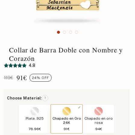
Collar de Barra Doble con Nombre y
Corazón
4.8
91
€
119€
24% OFF
Choose Material:
?
Plata .925
Chapado en Oro
Chapado en oro
24K
rosa
78.96€
91€
94€