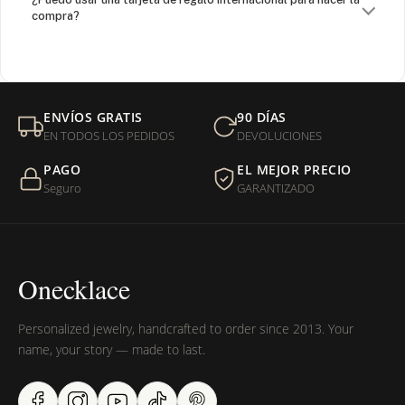
compra?
¿Venden cadenas separadas?
Mi orden fue devuelta por USPS, ¿qué hago para que sea
ENVÍOS GRATIS
90 DÍAS
entregada?
EN TODOS LOS PEDIDOS
DEVOLUCIONES
PAGO
EL MEJOR PRECIO
¿Sus productos son libres de níquel?
Seguro
GARANTIZADO
Onecklace
Personalized jewelry, handcrafted to order since 2013. Your
name, your story — made to last.