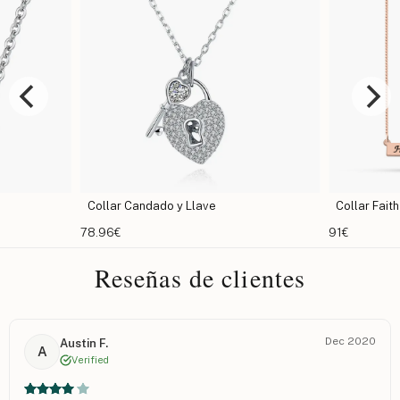
Collar Candado y Llave
Collar Fait
78.96€
91€
Reseñas de clientes
Dec 2020
Austin F.
A
Verified