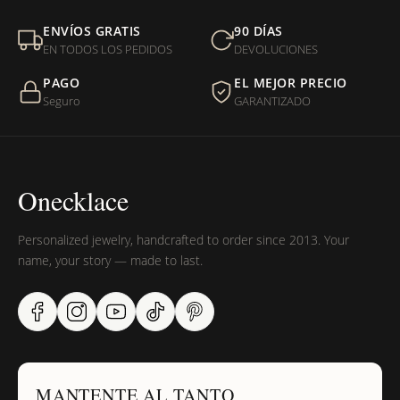
Mi orden fue devuelta por USPS, ¿qué hago para que sea
ENVÍOS GRATIS
90 DÍAS
entregada?
EN TODOS LOS PEDIDOS
DEVOLUCIONES
PAGO
EL MEJOR PRECIO
¿Sus productos son libres de níquel?
Seguro
GARANTIZADO
Onecklace
Personalized jewelry, handcrafted to order since 2013. Your
name, your story — made to last.
MANTENTE AL TANTO