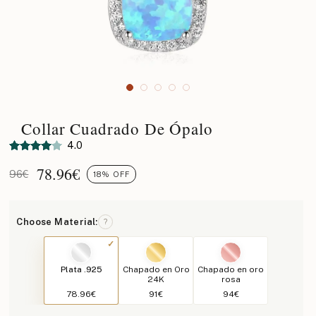
Collar Cuadrado De Ópalo
4.0
78.96
€
96€
18% OFF
Choose Material:
?
Plata .925
Chapado en Oro
Chapado en oro
24K
rosa
78.96€
91€
94€