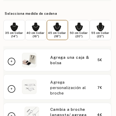
Selecciona medida de cadena
35 cm Collar
40 cm Collar
45 cm Collar
50 cm Collar
55 cm Collar
(14")
(16")
(18")
(20")
(22")
Agrega una caja &
5€
bolsa
Agrega
personalización al
7€
broche
Cambia a broche
langosta/ agrega
4€