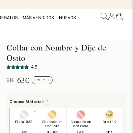
REGALOS
MÁS VENDIDOS
NUEVOS
0
Collar con Nombre y Dije de
Osito
4.5
63
€
91€
31% OFF
Choose Material:
?
14K
Plata .925
Chapado en
Chapado en
Oro 14K
Oro 24K
oro rosa
63€
78.96€
82€
611€