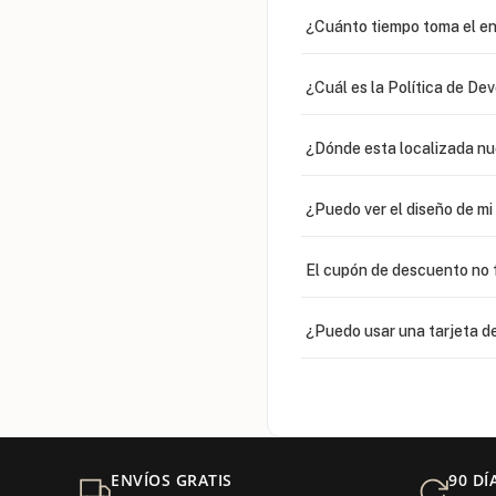
¿Cuánto tiempo toma el en
¿Cuál es la Política de De
¿Dónde esta localizada n
¿Puedo ver el diseño de m
El cupón de descuento no 
¿Puedo usar una tarjeta de
¿Venden cadenas separad
Mi orden fue devuelta por
ENVÍOS GRATIS
90 DÍ