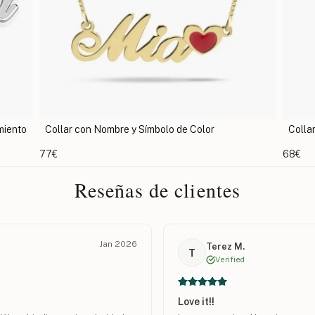
miento
Collar con Nombre y Símbolo de Color
Colla
77€
68€
Reseñas de clientes
Jan 2026
Terez M.
T
Verified
Love it!!