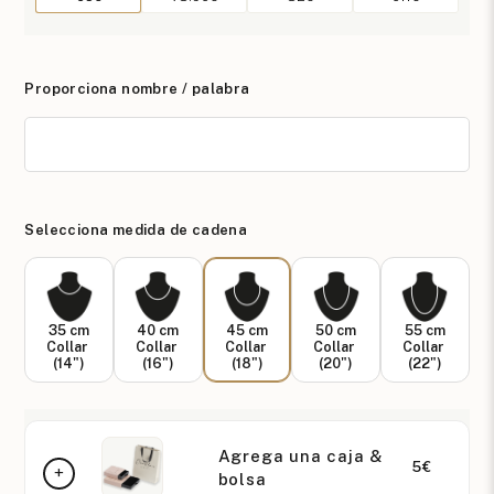
Proporciona nombre / palabra
Selecciona medida de cadena
35 cm
40 cm
45 cm
50 cm
55 cm
Collar
Collar
Collar
Collar
Collar
(14")
(16")
(18")
(20")
(22")
Agrega una caja &
5€
bolsa