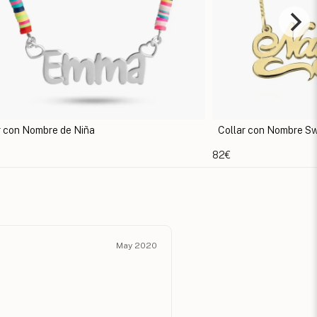
r con Nombre de Niña
Collar con Nombre Sw
82€
May 2020