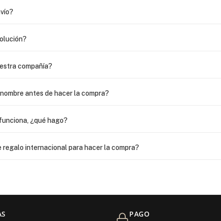
vío?
volución?
uestra compañía?
i nombre antes de hacer la compra?
funciona, ¿qué hago?
 regalo internacional para hacer la compra?
as?
 USPS, ¿qué hago para que sea entregada?
AS
PAGO