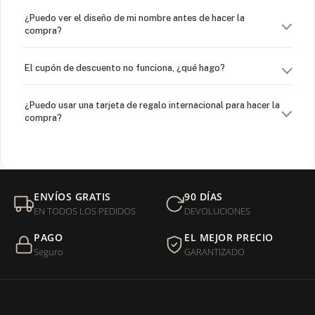
¿Puedo ver el diseño de mi nombre antes de hacer la
compra?
El cupón de descuento no funciona, ¿qué hago?
¿Puedo usar una tarjeta de regalo internacional para hacer la
compra?
¿Venden cadenas separadas?
Mi orden fue devuelta por USPS, ¿qué hago para que sea
ENVÍOS GRATIS
90 DÍAS
entregada?
EN TODOS LOS PEDIDOS
DEVOLUCIONES
PAGO
EL MEJOR PRECIO
¿Sus productos son libres de níquel?
Seguro
GARANTIZADO