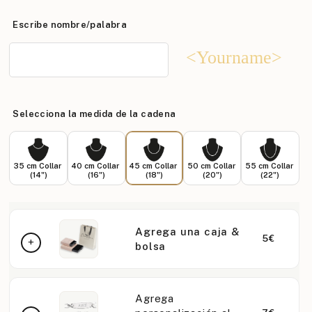
Escribe nombre/palabra
<Yourname>
Selecciona la medida de la cadena
35 cm Collar
40 cm Collar
45 cm Collar
50 cm Collar
55 cm Collar
(14")
(16")
(18")
(20")
(22")
Agrega una caja &
5€
bolsa
Agrega