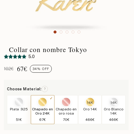
Collar con nombre Tokyo
5.0
67
€
102€
34% OFF
Choose Material:
?
14K
14K
Plata .925
Chapado en
Chapado en
Oro 14K
Oro Blanco
Oro 24K
oro rosa
14K
51€
67€
70€
466€
466€