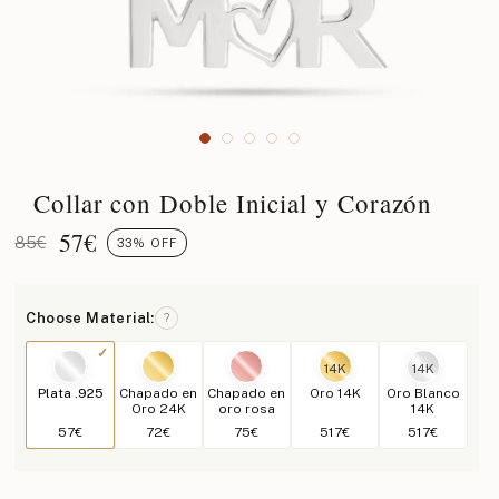
Collar con Doble Inicial y Corazón
57
€
85€
33% OFF
Choose Material:
?
14K
14K
Plata .925
Chapado en
Chapado en
Oro 14K
Oro Blanco
Oro 24K
oro rosa
14K
57€
72€
75€
517€
517€