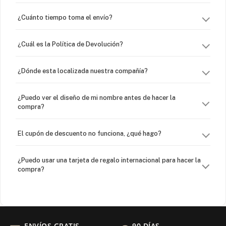
¿Cuánto tiempo toma el envío?
¿Cuál es la Política de Devolución?
¿Dónde esta localizada nuestra compañía?
¿Puedo ver el diseño de mi nombre antes de hacer la
compra?
El cupón de descuento no funciona, ¿qué hago?
¿Puedo usar una tarjeta de regalo internacional para hacer la
compra?
¿Venden cadenas separadas?
Mi orden fue devuelta por USPS, ¿qué hago para que sea
ENVÍOS GRATIS
90 DÍAS