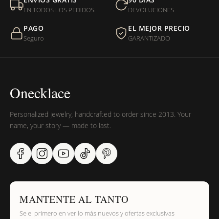
entregada?
EN TODOS LOS PEDIDOS
DEVOLUCIONES
PAGO
EL MEJOR PRECIO
¿Sus productos son libres de níquel?
Seguro
GARANTIZADO
Onecklace
Personalized jewelry, handcrafted to order since 2013. Your
name, your story — made to last.
MANTENTE AL TANTO
Se el primero en ver lo más nuevos y ofertas exclusivas