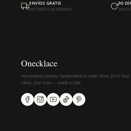
ENVÍOS GRATIS
90 DÍ
EN TODOS LOS PEDIDOS
DEVOL
¿Sus productos son libres 
Onecklace
Personalized jewelry, handcrafted to order since 2013. Your
name, your story — made to last.