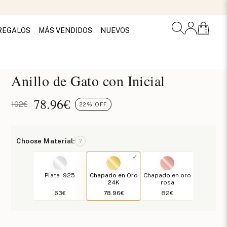
REGALOS
MÁS VENDIDOS
NUEVOS
0
Anillo de Gato con Inicial
78.96
€
102€
22% OFF
Choose Material:
?
Plata .925
Chapado en Oro
Chapado en oro
24K
rosa
63€
78.96€
82€