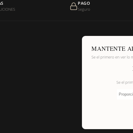
AS
PAGO
UCIONES
Seguro
de níquel?
MANTENTE A
Se el primero en ver lo 
Se el pri
Proporci