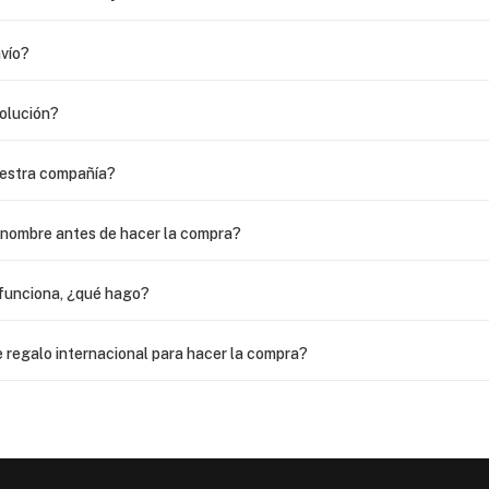
vío?
volución?
uestra compañía?
i nombre antes de hacer la compra?
funciona, ¿qué hago?
 regalo internacional para hacer la compra?
as?
 USPS, ¿qué hago para que sea entregada?